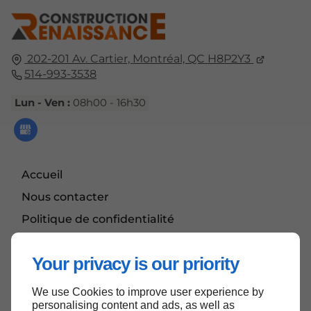
202-201 Av. Cartier,
Montréal, QC
H8P2Y3
514-993-3538
Lun - Ven :
08h00 - 16h30
Accueil
Nous contacter
Politique de confidentialité
Plan du site
Your privacy is our priority
We use Cookies to improve user experience by
Haut de page
personalising content and ads, as well as