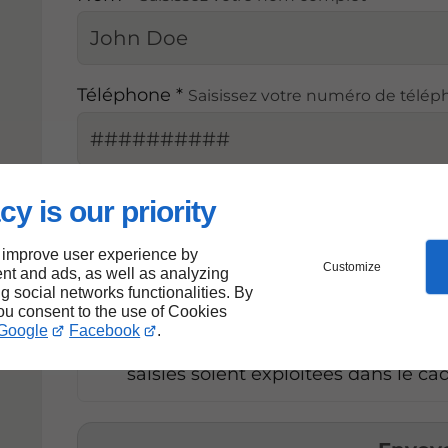
Téléphone *
Saisissez votre numéro de télé
Courriel *
Saisissez votre adresse courriel
cy is our priority
 improve user experience by
Customize
nt and ads, as well as analyzing
ng social networks functionalities. By
s
you consent to the use of Cookies
Google
Facebook
.
En soumettant ce formulaire, j'acce
saisies soient exploitées dans le c