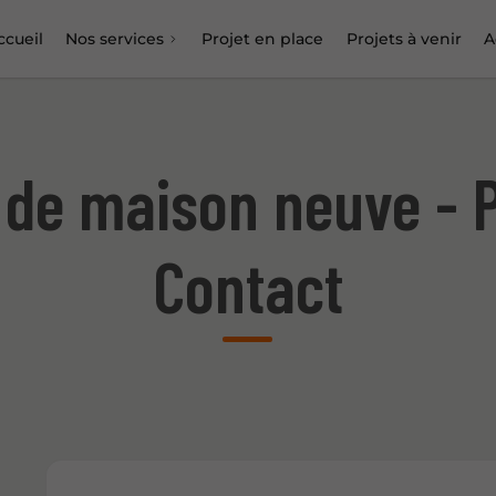
ccueil
Nos services
Projet en place
Projets à venir
A
de maison neuve - P
Contact