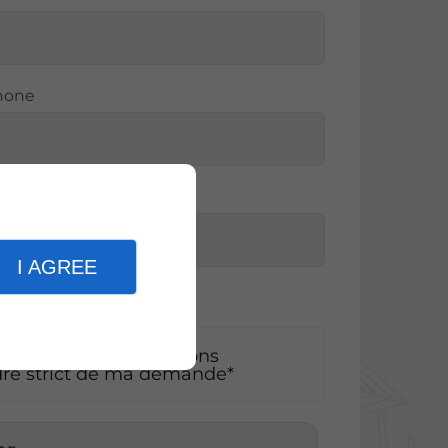
phone
I AGREE
pte que les informations
adre strict de ma demande*