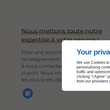
Nous mettons toute notre
expertise à votre service !
Your priva
Pour une soumission, un prix ou un
renseignement, nous vous invitons
We use Cookies to
à nous contacter par le formulaire
personalising conte
traffic and optimizi
ci-joint. Nous vous répondrons dan
clicking "I Agree" 
les plus brefs délais.
from our providers