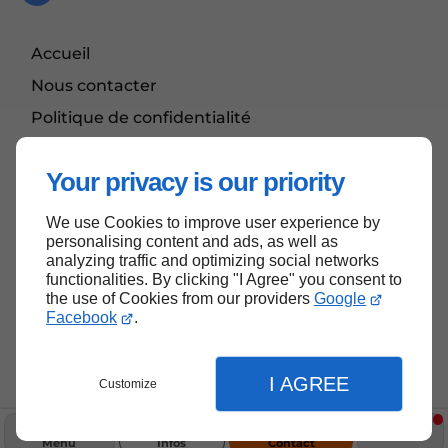
Accueil
Nous contacter
Politique de confidentialité
Plan du site
Your privacy is our priority
We use Cookies to improve user experience by
Haut de page
personalising content and ads, as well as
analyzing traffic and optimizing social networks
functionalities. By clicking "I Agree" you consent to
the use of Cookies from our providers
Google
Facebook
.
I AGREE
Customize
Menu
Infos
Contact